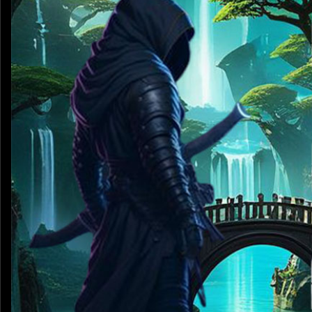
- Promo ini terbuka untuk semua member Komslot dan berlaku untuk semu
100.000 - 50.000.000
50.000.001 - 100.000.000
- Pembagian bonus akan dibagikan setiap hari Senin paling lambat pada pu
100.000.000 ke atas
- Komslot berhak membatalkan promo ini apabila member kedapatan berma
- Bonus Rollingn akan di berikan dari TO ( Turn Over ) yang berarti perp
- Promo ini dapat berubah sewaktu-waktu tanpa adanya pemberitahuan ter
- Periode perhitungan bonus rollingan dari SENIN s/d MINGGU.
- Keputusan Komslot adalah MUTLAK dan tidak dapat diganggu gugat
- TO ( Turn Over ) 100.000 - 999.999.999,- Mendapatkan 0,5% ( Periode 1 Min
- TO ( Turn Over ) 1.000.000.000,- 2.999.999.999 Mendapatkan 0,7% ( Periode
BONUS AJAK TEMAN
- TO ( Turn Over ) Diatas 3.000.000.000,- Mendapatkan 1% ( Periode 1 Mingg
- Bonus 10% Extra ajak teman ( referensi ) akan di berikan jika mengajak
- Contoh :
- Bonus akan di dibagikan jika teman Anda sudah selesai bermain.
Member A bermain slot dengan putaran bettingan Rp.800.000 x 0.5% = Rp 4.
- Perhitungan bonus akan di hitung dari Deposit Awal Teman ( referensi ) a
Member B bermain slot dengan putaran bettingan Rp.118.000.000 x 0.5% = R
- Maksimal Bonus Extra ajak teman yang di berikan adalah Rp.50.000,-.
- Komslot berhak membatalkan promo ini apabila member kedapatan berma
Contoh :
- Promo ini dapat berubah sewaktu-waktu tanpa adanya pemberitahuan ter
Member A mengajak B untuk bergabung kemudian member B melakukan depos
BONUS REFFERAL
member A )
- Keputusan Komslot adalah MUTLAK dan tidak dapat diganggu gugat
- Wajib memiliki akun ( Userid ) di situs KOMSLOT
- Bonus hanya dapat di klaim 5 x 24 jam , jika melewat dari hari di tentukan 
- Dapatkan link referral akun anda yang bisa anda gunakan untuk mendaf
- Hubungi Customer Service kami untuk mendapatkan Bonus Extra ajak te
- Anda juga bisa menyebarkan link referral anda di media sosial seperti : F
- Bonus Extra 10% hanya dapat di klaim 1 Userid.
- Perhitungan Bonus dihitung dari referal yang aktif bermain permain slot
- Jika kedapatan adanya kesamaaan IP Login Bonus tidak dapat di berika