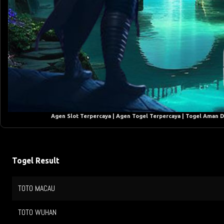
bettingan slot games, jika bettingan menang maka bonus refferal ini tidak
- Semua keputusan dari KOMSLOT adalah MUTLAK dan tidak dapat di gang
Cara untuk mendapatkan link refferal :
GARANSI KEKALAHAN 100%
- Daftarkan diri anda sebagai member di KOMSLOT.
- Promo ini khusus untuk semua member KOMSLOT dengan 5(LIMA) kali De
- LOGIN ke akun anda kemudian di bagian kanan atas terdapat
USERNAME
hari.
- Kemudian pilih menu, lalu
WAJIB AKTIVASI
dengan mengisi
DATA LENG
- Minimal deposit 50.000 untuk mengikuti promo ini dan hanya berlaku un
- Contoh link referral : https://komslot.com/link.php?member=CONTOH
- Bonus Bisa Di Claim Via Livechat & WhatsApp, setelah kredit anda di b
- Silahkan diubah tulisan CONTOH dengan nama akun
( USERNAME )
anda s
- Maksimal Bonus yang diberikan adalah 100.000 dan dapat di klaim berkali-ka
- Apabila nama akun ( USERNAME ) anda KOMSLOTVIP maka link referral a
- Batas Klaim Bonus sebelum pergantian TANGGAL dari DEPOSIT.
- Ayo mulai daftarkan semua teman anda dan dapatkan kesempatan pelua
BONUS DOWNLOAD APK
Agen Slot Terpercaya
|
Agen Togel Terpercaya
|
Togel Aman D
- Promo hanya berlaku untuk permainan SLOT GAMES PRAGMATIC.
Syarat dan Ketentuan :
- Syarat Withdraw : Nominal GARANSI dikalikan 5 , Contoh : 50,000 x 5 = 250,
- Wajib memiliki Akun ( USER ID ) Di KOMSLOT dan Melakukan 1x Deposit His
- Jika mengikuti PROMO GARANSI KEKALAHAN 100% maka tidak berhak m
- Wajib Men-download APK KOMSLOT Dan Fotokan Bukti Download APK di men
- Promo ini tidak dapat digabungkan dengan EVENT lainnya.
Togel Result
berada di Live Chat / Whatsapp Official kami Pada saat melakukan Claim aga
- Member BEBAS melakukan pembelian fitur BUYSPIN dan BEBAS BET. jika
- Bonus hanya bisa di Claim 1x / Userid baru
tarik ( HANGUS ).
TOTO MACAU
- Bonus dapat di mainkan di semua permainan.
- Member dibebaskan dari KESAMAAN IP akan tetapi dilarang KESAMAAN DAT
saat melakukan pendaftaran.
- Jika terdapat kecurangan seperti : Kesamaan Data Player, Kesamaan Ala
TOTO WUHAN
bonus Freechip tanpa dispensasi.
- Taruhan selain GAME SLOT PRAGMATIC = PELANGGARAN , akun akan di SUS
hangus.