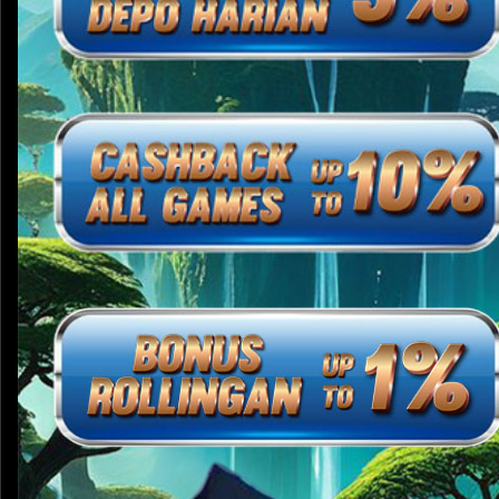
- Minimal deposit untuk mengikuti promo ini adalah 50.00 dan Bonus Wajib 
- Untuk klaim bonus Daily Check-in Bulanan Member Harus Memiliki TO Min
Mingguan.
Syarat untuk dapat melakukan withdraw adalah harus mencapai TO x3 ( Tot
- Bonus Check-in Periode Mingguan Akan Otomatis Masuk Ke ID di Hari Beri
[ Deposit + Bonus ] = TURNOVER
Periode Bulanan Akan Di Bagikan 1 Hari Setelah Periode Berakhir.
[ 50.000 + 10.000 ] x 3 = 180.000
BONUS DEPOSIT HARIAN 5%
- Bonus Tidak Akan Diberikan Jika Member Gagal Menyelesaikan Misi.
- Member wajib menyelesaikan syarat TURNOVER ( TO BETTINGAN ) pada pro
- Minimal Deposit untuk mendapatkan bonus ini adalah 50.000.
- Promo Ini Dapat Berubah Sewaktu-waktu Tanpa Adanya Pemberitahuan 
- Member BEBAS melakukan pembelian fitur BUYSPIN dan BEBAS BET. jika
- Promo ini berlaku untuk semua permainan kecuali TOGEL.
Diganggu Gugat.
tarik ( HANGUS ).
- Promo ini berlaku untuk semua member KOMSLOT.
- Member dibebaskan dari KESAMAAN IP akan tetapi dilarang KESAMAAN DAT
saat melakukan pendaftaran.
- Syarat Withdraw (Penarikan Dana) harus Mencapai TO 2x.
- Promo Ini Dapat Berubah Sewaktu-waktu Tanpa Adanya Pemberitahuan Te
- Maksimal bonus yang di berikan adalah 50.000 per hari.
- Keputusan KOMSLOT adalah MUTLAK dan Tidak Dapat Diganggu Gugat.
- Komslot berhak membatalkan bonus ini kapan saja apabila terjadi kecur
BONUS CASHBACK ALL GAMES UP TO 10%
KEKALAHAN BONUS CASHBACK 100.000 - 50.000.000 CASHBACK 5% 50.000.001
- Keputusan pihak KOMSLOT adalah MUTLAK dan tidak dapat diganggu gug
- Promo ini terbuka untuk semua member Komslot dan berlaku untuk semu
- Promo Ini Dapat Berubah Sewaktu-waktu Tanpa Adanya Pemberitahuan Te
- Perhitungan Bonus Cashback di hitung dari total
KEKALAHAN
member se
- Keputusan KOMSLOT adalah MUTLAK dan Tidak Dapat Diganggu Gugat.
- Periode Perhitungan Cashback kekalahan dari Kamis s/d Rabu.
- Pembagian bonus akan dibagikan setiap hari Kamis paling lambat pada p
- Promo ini tidak dapat digabungkan dengan promo lainnya
- Bonus akan di berikan kepada member yang mengalami kekalahan minimal
BONUS ROLLINGAN ALL GAMES UP TO 1%
KEKALAHAN