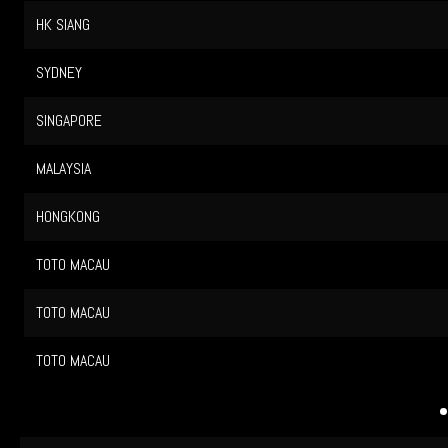
- Keputusan Pihak KOMSLOT adalah MUTLAK dan tidak dapat di ganggu gu
HK SIANG
- Promo Ini Dapat Berubah Sewaktu-waktu Tanpa Adanya Pemberitahuan 
Diganggu Gugat.
SYDNEY
SINGAPORE
MALAYSIA
HONGKONG
TOTO MACAU
TOTO MACAU
TOTO MACAU