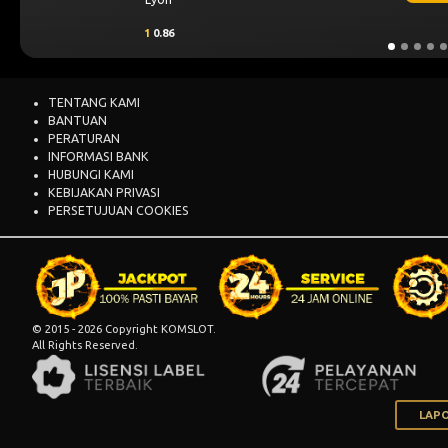
1
0.86
TENTANG KAMI
BANTUAN
PERATURAN
INFORMASI BANK
HUBUNGI KAMI
KEBIJAKAN PRIVASI
PERSETUJUAN COOKIES
© 2015 - 2026 Copyright KOMSLOT.
All Rights Reserved.
LAPO